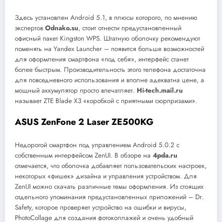
Здесь установлен Android 5.1, в плюсы которого, по мнению
экспертов
Odnako.su
, стоит отнести предустановленный
офисный пакет Kingston WPS. Штатную оболочку рекомендуют
поменять на Yandex Launcher – появится больше возможностей
для оформления смартфона «под себя», интерфейс станет
более быстрым. Производительность этого телефона достаточна
для повседневного использования и вполне адекватна цене, а
мощный аккумулятор просто впечатляет.
Hi-tech.mail.ru
называет ZTE Blade X3 «коробкой с приятными сюрпризами».
ASUS
ZenFone 2
Laser
ZE500
KG
Недорогой смартфон под управлением Android 5.0.2 с
собственным интерфейсом ZenUI. В обзоре на
4pda.ru
отмечается, что оболочка добавляет пользовательских настроек,
некоторых «фишек» дизайна и управления устройством. Для
ZenUI можно скачать различные темы оформления. Из стоящих
отдельного упоминания предустановленных приложений – Dr.
Safety, которое проверяет устройство на ошибки и вирусы,
PhotoCollage для создания фотоколлажей и очень удобный