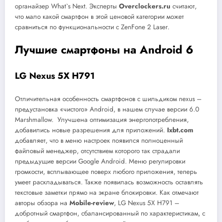
органайзер What`s Next. Эксперты
Overclockers.ru
считают,
что мало какой смартфон в этой ценовой категории может
сравниться по функциональности с ZenFone 2 Laser.
Лучшие смартфоны на
Android 6
LG Nexus 5X H791
Отличительная особенность смартфонов с шильдиком nexus –
предустановка «чистого» Android, в нашем случае версии 6.0
Marshmallow. Улучшена оптимизация энергопотребления,
добавились новые разрешения для приложений.
Ixbt.com
добавляет, что в меню настроек появился полноценный
файловый менеджер, отсутствием которого так страдали
предыдущие версии Google Android. Меню регулировки
громкости, всплывающее поверх любого приложения, теперь
умеет раскладываться. Также появилась возможность оставлять
текстовые заметки прямо на экране блокировки. Как отмечают
авторы обзора на
Mobile-review
, LG Nexus 5X H791 –
добротный смартфон, сбалансированный по характеристикам, с