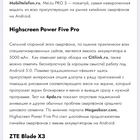
Mobiltelefon.ru
, Meizu PRO 5 – пожалуй, самая навороченная
модель из всех присутствующих на рынке китайских смартфонов
на Android.
Highscreen
Power
Five
Pro
Сильной стороной этого смартфона, по оценке практически всех
специализированных сайтов, является емкость аккумулятора в
5000 мАч. Как отмечает автор обзора на
Citilink.ru
, также
можно отметить бесхитростную (в хорошем смысле) работу под
Android 5.0. Помимо традиционных «фишек» здесь
присутствует интересная опция доступа к ряду приложений с
помощью рисования соответствующего жеста на экране, который
пропускает экран блокировки и меню и выводит сразу к нужной
программе. Тест на
4pda.ru
показал отсутствие подвисаний
анимации и других обычных проблем смартфонов среднего
ценового сегмента. По мнению портала
Megaobzor.com
,
Highscreen Power Five Pro стал достойным продолжателем
линейки смартфонов с емким аккумулятором на Android.
ZTE
Blade
X3