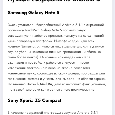
Samsung Galaxy Note 5
Здесь установлен беспроблемный Android 5.1.1 с фирменной
оболочкой TouchWiz. Galaxy Note 5 получил самую
современную и наиболее производительную на сегодняшний
день аппаратную платформу. Интерфейс един для всех
новинок Samsung, отличаются лишь мелкие штрихи (в данном
случае убраны некоторые лишние приложения, и оболочка
стала более легкой). Основным нововведением стала
адаптация интерфейса к работе со стилусом – после
извлечения электронного пера на экране появляется
контекстное меню, состоящее из скриншотера, программы для
графических заметок и утилиты для выделения области экрана.
По мнению
Hi-Tech.Mail.Ru
, девайс настолько функционален,
что в своей категории конкурентов у него практически нет.
Sony
Xperia
Z5
Compact
В качестве программой платформы выступает Android 5.1.1