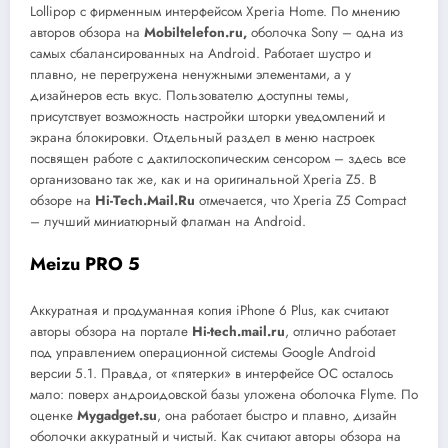
Lollipop с фирменным интерфейсом Xperia Home. По мнению
авторов обзора на
Mobiltelefon.ru,
оболочка Sony – одна из
самых сбалансированных на Android. Работает шустро и
плавно, не перегружена ненужными элементами, а у
дизайнеров есть вкус. Пользователю доступны темы,
присутствует возможность настройки шторки уведомлений и
экрана блокировки. Отдельный раздел в меню настроек
посвящен работе с дактилоскопическим сенсором – здесь все
организовано так же, как и на оригинальной Xperia Z5. В
обзоре на
Hi-
Tech.
Mail.
Ru
отмечается, что Xperia Z5 Compact
– лучший миниатюрный флагман на Android.
Meizu PRO 5
Аккуратная и продуманная копия iPhone 6 Plus, как считают
авторы обзора на портале
Hi-tech.mail.ru
, отлично работает
под управлением операционной системы Google Android
версии 5.1. Правда, от «пятерки» в интерфейсе ОС осталось
мало: поверх андроидовской базы уложена оболочка Flyme. По
оценке
Mygadget.su
, она работает быстро и плавно, дизайн
оболочки аккуратный и чистый. Как считают авторы обзора на