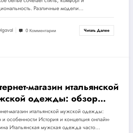
ое бельё сочетает стиль, комфорт и
циональность. Различные модели…
Читать Далее
lgaval
0 Комментарии
тернет-магазин итальянской
жской одежды: обзор
сортимента и особенностей
нет-магазин итальянской мужской одежды:
едложения
 и особенности История и концепция онлайн-
зина Итальянская мужская одежда часто…