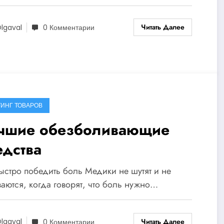
Читать Далее
lgaval
0 Комментарии
ИНГ ТОВАРОВ
чшие обезболивающие
едства
ыстро победить боль Медики не шутят и не
аются, когда говорят, что боль нужно…
Читать Далее
lgaval
0 Комментарии