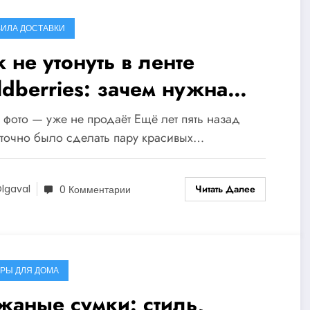
ИЛА ДОСТАВКИ
 не утонуть в ленте
ldberries: зачем нужна
деосъёмка карточек товара
 фото — уже не продаёт Ещё лет пять назад
точно было сделать пару красивых…
Читать Далее
lgaval
0 Комментарии
РЫ ДЛЯ ДОМА
жаные сумки: стиль,