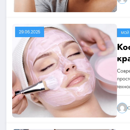
29.06.2025
МОЙ 
Ко
кр
Совре
прост
техн
O