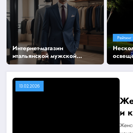
Рейтинг 
Интернет-магазин
Нескол
итальянской мужской
освещ
одежды: обзор
ассортимента и особенностей
предложения
13.02.2026
Же
и 
Женск