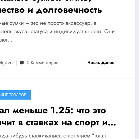
чество и долговечность
ые сумки – это не просто аксессуар, а
атель вкуса, статуса и индивидуальности. Они
тают…
Читать Далее
lgaval
0 Комментарии
ИНГ ТОВАРОВ
ал меньше 1.25: что это
чит в ставках на спорт и
к на этом заработать?
гда-нибудь сталкивались с понятием "тотал