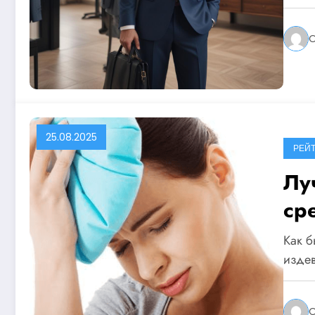
O
25.08.2025
РЕЙТ
Лу
ср
Как б
издев
O