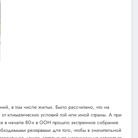
ий, в том числе жилых. Было рассчитано, что на
 от климатических условий той или иной страны. А при
еке в начале 80-х в ООН прошло экстренное собрание
бходимыми резервами для того, чтобы в значительной
пассивных» домов, которые по максимуму не зависят от