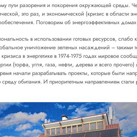
му пути разорения и покорения окружающей среды. Чел
ской, это раз, и экономической (кризис в области энерг
гообеспечения. Поговорим об энергоэффективных домах
ональность в использовании готовых ресурсов, слабо
обальное уничтожение зеленых насаждений – такими т
кризиса в энергетике в 1974-1975 годах мировое сообщ
ии (торфа, угля, газа, нефти, дерева и всего прочего) м
 время начали разрабатывать проекты, которые были на
ю среду обитания. И приоритетным направлением стали 
.