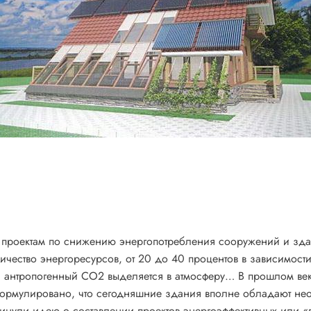
 проектам по снижению энергопотребления сооружений и здан
ичество энергоресурсов, от 20 до 40 процентов в зависимости
е и антропогенный CO2 выделяется в атмосферу… В прошлом в
ормулировано, что сегодняшние здания вполне обладают нео
винули идею о составлении проектов энергоэффективных или «