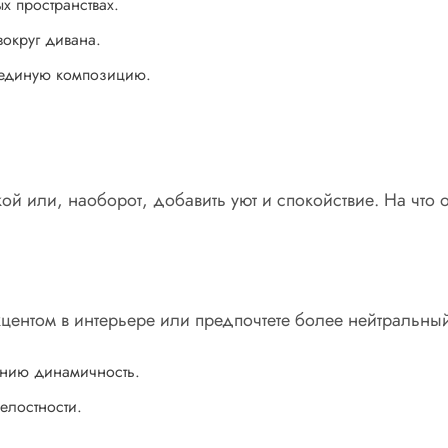
х пространствах.
вокруг дивана.
в единую композицию.
кой или, наоборот, добавить уют и спокойствие. На что 
 акцентом в интерьере или предпочтете более нейтральн
ению динамичность.
елостности.