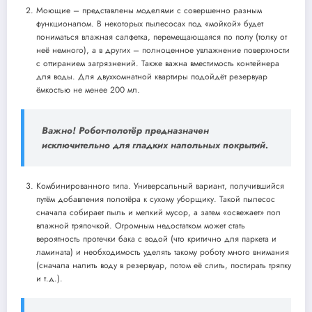
Моющие – представлены моделями с совершенно разным
функционалом. В некоторых пылесосах под «мойкой» будет
пониматься влажная салфетка, перемещающаяся по полу (толку от
неё немного), а в других – полноценное увлажнение поверхности
с оттиранием загрязнений. Также важна вместимость контейнера
для воды. Для двухкомнатной квартиры подойдёт резервуар
ёмкостью не менее 200 мл.
Важно! Робот-полотёр предназначен
исключительно для гладких напольных покрытий.
Комбинированного типа. Универсальный вариант, получившийся
путём добавления полотёра к сухому уборщику. Такой пылесос
сначала собирает пыль и мелкий мусор, а затем «освежает» пол
влажной тряпочкой. Огромным недостатком может стать
вероятность протечки бака с водой (что критично для паркета и
ламината) и необходимость уделять такому роботу много внимания
(сначала налить воду в резервуар, потом её слить, постирать тряпку
и т.д.).