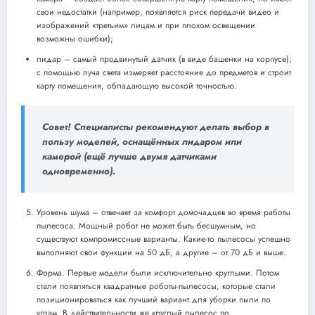
свои недостатки (например, появляется риск передачи видео и
изображений «третьим» лицам и при плохом освещении
возможны ошибки);
лидар – самый продвинутый датчик (в виде башенки на корпусе);
с помощью луча света измеряет расстояние до предметов и строит
карту помещения, обладающую высокой точностью.
Совет! Специалисты рекомендуют делать выбор в
пользу моделей, оснащённых лидаром или
камерой (ещё лучше двумя датчиками
одновременно).
Уровень шума – отвечает за комфорт домочадцев во время работы
пылесоса. Мощный робот не может быть бесшумным, но
существуют компромиссные варианты. Какие-то пылесосы успешно
выполняют свои функции на 50 дБ, а другие – от 70 дБ и выше.
Форма. Первые модели были исключительно круглыми. Потом
стали появляться квадратные роботы-пылесосы, которые стали
позиционироваться как лучший вариант для уборки пыли по
углам. В действительности же круглый пылесос по