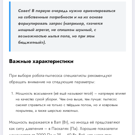
Совет! В первую очередь нужно ориентироваться
на собственные потребности и на их основе
формулировать запрос (например, «хочется
мощный агрегат, не слишком шумный, с
возможностью мытья пола, но при этом
бюджетный»).
Важные характеристики
При выборе робота-пылесоса специалисты рекомендуют
обращать внимание на следующие параметры:
Мощность всасывания (её ещё называют тягой) – напрямую влияет
на качество сухой уборки. Чем она выше, тем лучше: пылесос
сможет справиться не только с твёрдым полом, но и ковровым
покрытием, а также шерстью животных.
Мощность выражается в Ватт (Вт), но иногда её представляют
как силу давления – в Паскалях (Па). Хорошие показатели
начинаются от 2000 Па и 35 – 40 Вт. Всё, что ниже этих