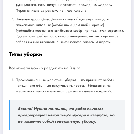
функциональности ничуть не уступает новомодным моделям.
Переплачивать за рекламу не имеет смысла.
Наличие турбощётки. Данная опция будет актуальна для
владельцев животных (особенно с длинной шерстью).
Турбощётка эффективно вычёсывает ковёр, приподнимая ворсинки.
Однако она требует постоянного очищения, так как в процессе
работы на неё интенсивно наматываются волосы и шерсть.
Типы уборки
Все модели можно разделить на 3 типа:
Предназначенные для сухой уборки – по принципу работы
напоминают обычные вакуумные пылесосы. Мощная сила
всасывания легко справляется с разными типами покрытий.
Важно! Нужно понимать, что робот-пылесос
предотвращает накопление мусора в квартире, но
не заменяет собой генеральную уборку.