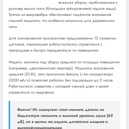
влажная уборка, приближенная к
ручному мытью пола (благодаря трёхуровневой подаче воды).
Тряпка из микрофибры обеспечивает надёжное впитывание
лишней жидкости, что особенно актуально для деревянного
пола.
Для сканирования пространства предусмотрены 12 лазерных
датчиков, помогающие роботу-пылесосу справляться с
преградами и быстро передвигаться по помещению.
Модель заточена под уборку среднего по площади помещения
(например, двухкомнатную квартиру). Мощность всасывания
средняя (33 Вт), зато приличная ёмкость Li-Ion аккумулятора
(3200 мА/ч) позволяет работать без подзарядки до 2 часов.
Робот-пылесос совместим с системой «умный дом» и может
управляться со смартфона.
Важно! Из «минусов» стоит отметить далеко не
бюджетную стоимость и высокий уровень шума (65
дБ), но в целом эта модель достаточно мощная и
высокофункциональная.