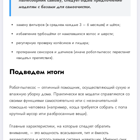
пылесборник самому, следует отдать предпочтение
моделям с базами для самоочистки.
замену фильтров (в среднем каждые 3 – 6 месяцев) и щёток;
избавление турбощётки от намотавшихся волос и шерсти;
регулярную проверку колёсиков и лидара;
протирание сенсоров и датчиков (иначе робот-пылесос перестанет
«видеть» препятствия).
Подведем итоги
Робот-пылесос – отличный помощник, осуществляющий сухую и
влажную уборку дома. Практически все модели справляются со
своими функциями самостоятельно или с незначительной
помощью человека (например, когда требуется собрать с пола
крупный мусор или разбросанные вещи).
Главные характеристики, на которые следует обратить
внимание, – это мощность всасывания, тип и ёмкость
аккумулятора и используемая система навигации. Именно они