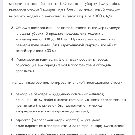
мебели и запрещённых зон). Обычно на уборку 1 м² у робота-
пылесоса уходит 1 минута. Для больших помещений следует
выбирать модели с ёмкостью аккумулятора от 4000 мА/ч.
Объём пылесборника – показатель влияет на поддерживаемую
площадь уборки. В продаже представлены модели с
контейнерами от 300 до 800 мл. Нужно ориентироваться на
размеры помещения. Для двухкомнатной квартиры подойдёт
контейнер около 400 мл.
Используемая навигация. Это «глаза» робота-пылесоса,
помогающие ему передвигаться в пространстве и обходить
препятствия.
Типы датчиков эволюционировали в такой последовательности:
сенсор на бампере – «дедушка» остальных датчиков;
оснащённый им робот-пылесос хаотично движется от препятствия к
препятствию (позднее он был дополнен оптическим,
инфракрасным и ультразвуковым датчиками);
гироскоп (расположен внутри корпуса) – уже умеет
ориентироваться в пространстве и даже строить карту «местности»;
камера – создаёт более совершенную карту помещения, но имеет